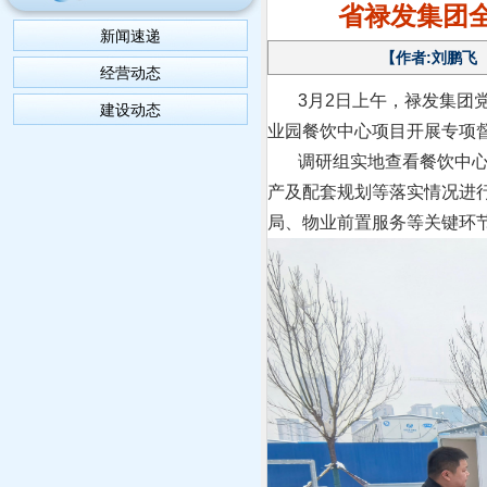
省禄发集团
新闻速递
【作者:刘鹏飞 来
经营动态
3月2日上午，禄发集团党
建设动态
业园餐饮中心项目开展专项
调研组实地查看餐饮中心施
产及配套规划等落实情况进
局、物业前置服务等关键环