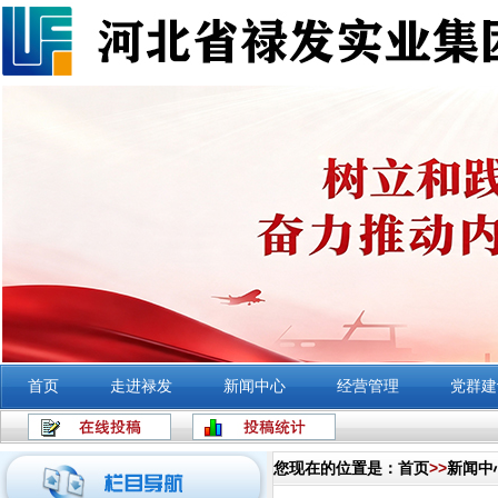
首页
走进禄发
新闻中心
经营管理
党群建
您现在的位置是：
首页
>>
新闻中