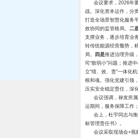
会议要求，2026年
战。深化资本运作，分
打造全场景智慧化服务
效协同的监管格局。
二
支撑业务，逐步培育业
转传统能源经营颓势，
局。
四是
推进治理升级
司“散弱小”问题；推进
立“绩、效、责”一体化
根和魂。强化党建引领，
压实安全稳定责任，深化
会议强调，禄发所属各
运期间，服务保障工作
会上，杜宇同志与衡水
标管理责任书》。
会议采取现场会+视频