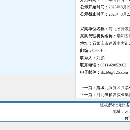
公示开始时间：
20
2
5
年
8
月
2
公示截止时间：
20
2
5
年
8
月
2
采购单位名称：
河北省禄发
采购代理机构名称：
瑞和安
地址：
石家庄市建设南大街
邮编：
050010
联系人：
刘鹏
联系电话：
0311-69052062
电子邮件：
ahzb6@126.com
上一篇：
藁城北服务区共享
下一篇：
河北省禄发实业集团
版权所有:河北
地址：河
冀I