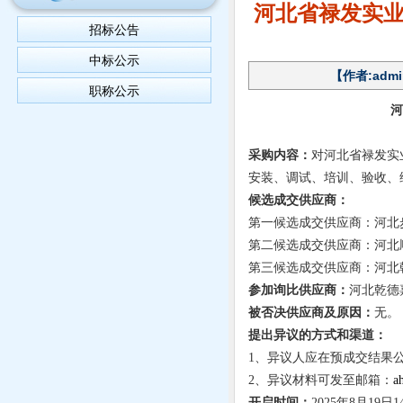
河北省禄发实业
招标公告
中标公示
【作者:admi
职称公示
河
采购内容：
对河北省禄发实
安装、调试、培训、验收、
候选成交供应商
：
第一
候选成交供应商
：河北
第二
候选成交供应商
：河北
第三
候选成交供应商
：河北
参加询比供应商：
河北乾德
被否决供应商及原因：
无。
提出异议的方式和渠道：
1、异议人应在
预成交结果
2、异议材料可发至邮箱：
a
开启时间：
20
2
5
年
8
月
19
日
1