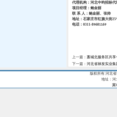
代理机构：河北中昀招标代
项目经理：鲍金丽
联
系
人：鲍金丽、张帅
地址：石家庄市红旗大街
2
电话：
0311-
89681169
上一篇：
藁城北服务区共享
下一篇：
河北省禄发实业集团
版权所有:河北
地址：河
冀I