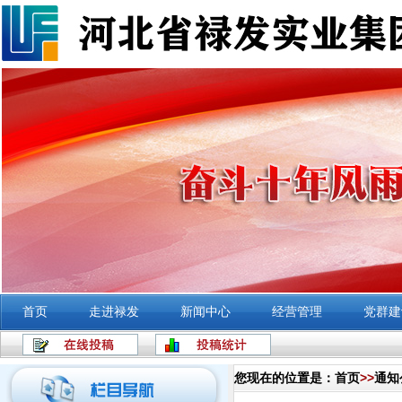
首页
走进禄发
新闻中心
经营管理
党群建
您现在的位置是：
首页
>>
通知