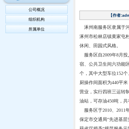
公司概况
【作者:adm
组织机构
涿州南服务区隶属于河
所属单位
涿州市松林店镇黄家屯村
休闲、田园式风格。
服务区自2009年8月
宿、公共卫生间六功能区
个，其中大型车位152个
厨操作间面积为440平米
营业，实行四班三运转
油站，可存油450吨，
服务区于2010、201
保定市交通局“先进基层
获省厅授予“规范服务示范