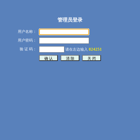
管理员登录
用户名称：
用户密码：
验 证 码：
824251
请在左边输入